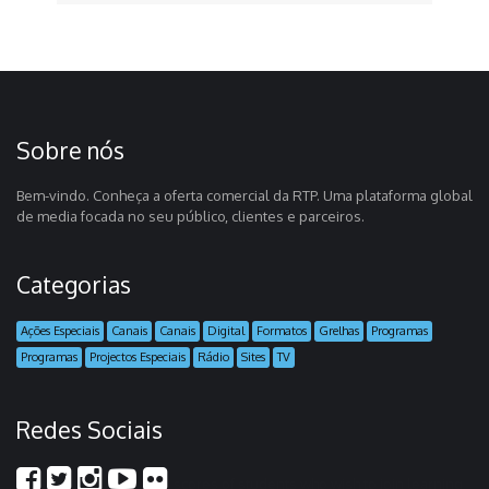
Sobre nós
Bem-vindo. Conheça a oferta comercial da RTP. Uma plataforma global
de media focada no seu público, clientes e parceiros.
Categorias
Ações Especiais
Canais
Canais
Digital
Formatos
Grelhas
Programas
Programas
Projectos Especiais
Rádio
Sites
TV
Redes Sociais
scores of students who wish to join learning