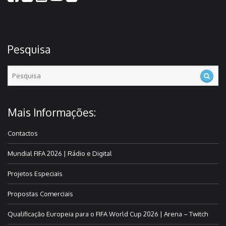
colleges and
top essay website
this is what students need to get
essay it time
Pesquisa
Mais Informações:
Contactos
Mundial FIFA 2026 | Rádio e Digital
Projetos Especiais
Propostas Comerciais
Qualificação Europeia para o FIFA World Cup 2026 | Arena – Twitch