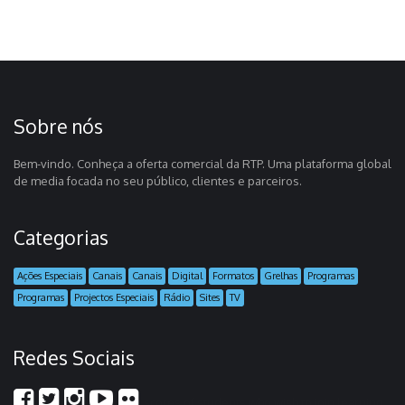
Sobre nós
Bem-vindo. Conheça a oferta comercial da RTP. Uma plataforma global
de media focada no seu público, clientes e parceiros.
Categorias
Ações Especiais
Canais
Canais
Digital
Formatos
Grelhas
Programas
Programas
Projectos Especiais
Rádio
Sites
TV
Redes Sociais
scores of students who wish to join learning