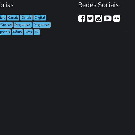
orias
Redes Sociais
iais
Canais
Canais
Digital
scores 
Grelhas
Programas
Programas
students who wish to join lear
colleges and
top essay websit
peciais
Rádio
Sites
TV
what students need to get essay