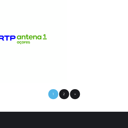
1
2
»