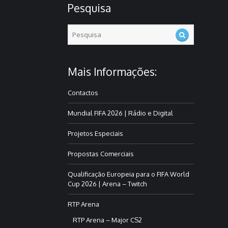
Pesquisa
of
ning
e
this is
 it time
Mais Informações:
Contactos
Mundial FIFA 2026 | Rádio e Digital
Projetos Especiais
Propostas Comerciais
Qualificação Europeia para o FIFA World
Cup 2026 | Arena – Twitch
RTP Arena
RTP Arena – Major CS2