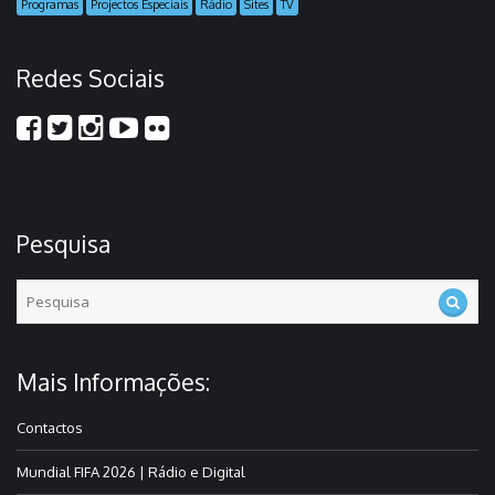
Programas
Projectos Especiais
Rádio
Sites
TV
Redes Sociais
scores of students who wish to join learning
colleges and
top essay website
this is what students need to get
essay it time
Pesquisa
Mais Informações:
Contactos
Mundial FIFA 2026 | Rádio e Digital