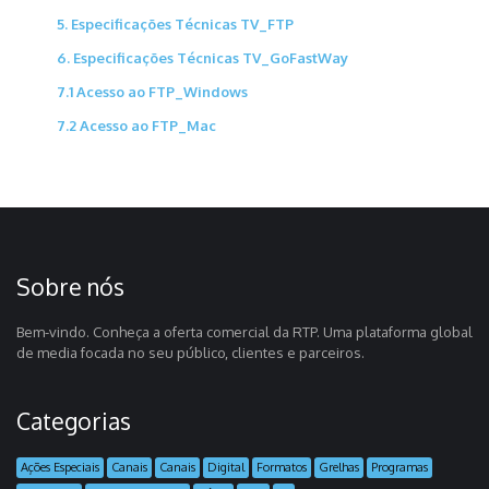
5. Especificações Técnicas TV_FTP
6. Especificações Técnicas TV_GoFastWay
7.1 Acesso ao FTP_Windows
7.2 Acesso ao FTP_Mac
Sobre nós
Bem-vindo. Conheça a oferta comercial da RTP. Uma plataforma global
de media focada no seu público, clientes e parceiros.
Categorias
Ações Especiais
Canais
Canais
Digital
Formatos
Grelhas
Programas