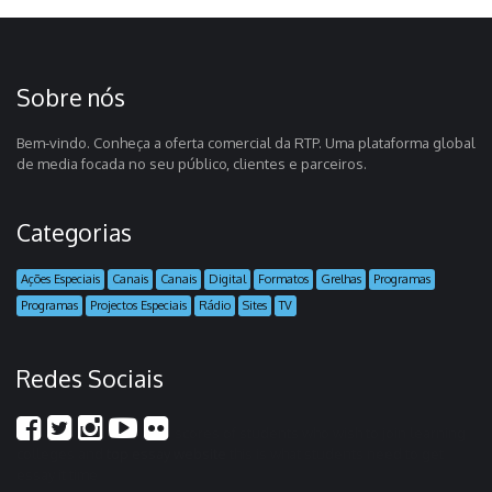
Sobre nós
Bem-vindo. Conheça a oferta comercial da RTP. Uma plataforma global
de media focada no seu público, clientes e parceiros.
Categorias
Ações Especiais
Canais
Canais
Digital
Formatos
Grelhas
Programas
Programas
Projectos Especiais
Rádio
Sites
TV
Redes Sociais
scores of students who wish to join learning
colleges and
top essay website
this is what students need to get
essay it time