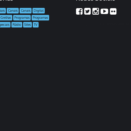
iais
Canais
Canais
Digital
scores 
Grelhas
Programas
Programas
students who wish to join lear
colleges and
top essay websit
peciais
Rádio
Sites
TV
what students need to get essay