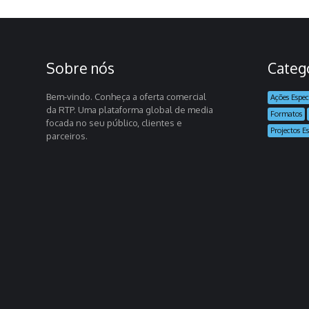
Sobre nós
Categ
Bem-vindo. Conheça a oferta comercial
Ações Espec
da RTP. Uma plataforma global de media
Formatos
focada no seu público, clientes e
Projectos Es
parceiros.