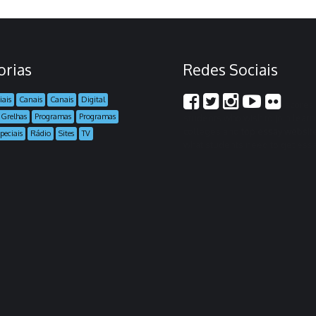
orias
Redes Sociais
iais
Canais
Canais
Digital
scores 
Grelhas
Programas
Programas
students who wish to join lear
colleges and
top essay websit
peciais
Rádio
Sites
TV
what students need to get essay