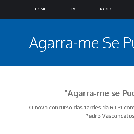
HOME
TV
RÁDIO
Agarra-me Se P
“Agarra-me se Pu
O novo concurso das tardes da RTP1 co
Pedro Vasconcelos