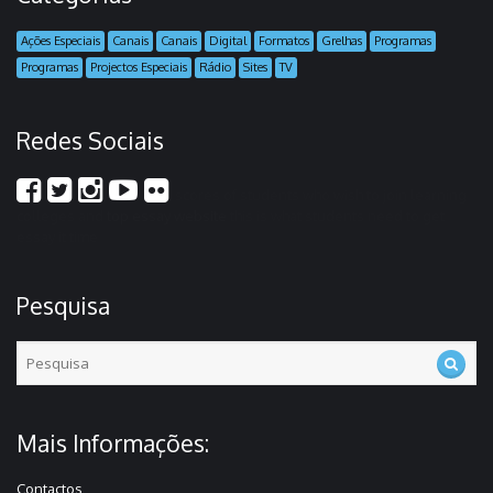
Ações Especiais
Canais
Canais
Digital
Formatos
Grelhas
Programas
Programas
Projectos Especiais
Rádio
Sites
TV
Redes Sociais
scores of students who wish to join learning
colleges and
top essay website
this is what students need to get
essay it time
Pesquisa
Mais Informações:
Contactos