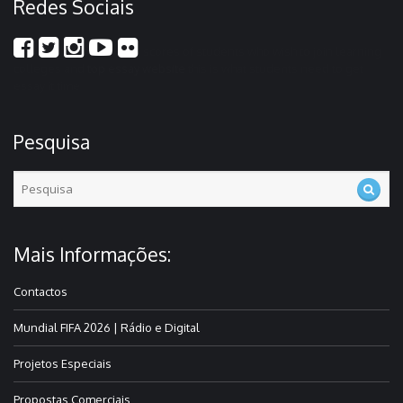
Redes Sociais
scores of students who wish to join learning
colleges and
top essay website
this is what students need to get
essay it time
Pesquisa
Mais Informações:
Contactos
Mundial FIFA 2026 | Rádio e Digital
Projetos Especiais
Propostas Comerciais