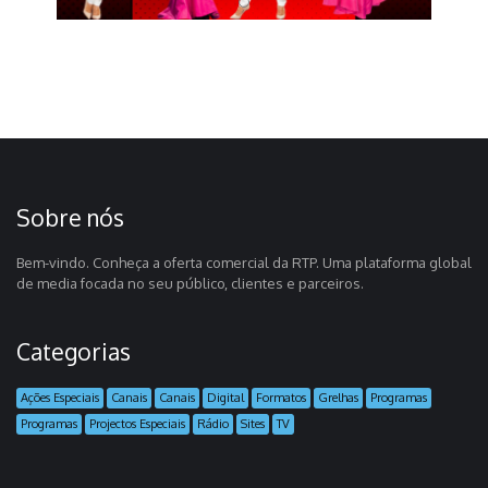
Sobre nós
Bem-vindo. Conheça a oferta comercial da RTP. Uma plataforma global
de media focada no seu público, clientes e parceiros.
Categorias
Ações Especiais
Canais
Canais
Digital
Formatos
Grelhas
Programas
Programas
Projectos Especiais
Rádio
Sites
TV