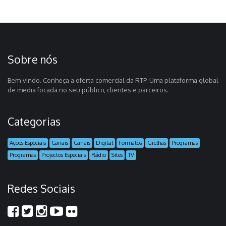
Sobre nós
Bem-vindo. Conheça a oferta comercial da RTP. Uma plataforma global
de media focada no seu público, clientes e parceiros.
Categorias
Ações Especiais
Canais
Canais
Digital
Formatos
Grelhas
Programas
Programas
Projectos Especiais
Rádio
Sites
TV
Redes Sociais
scores of students who wish to join learning
colleges and
top essay website
this is what students need to get