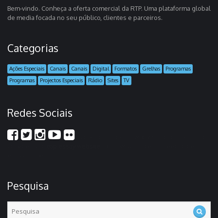
Bem-vindo. Conheça a oferta comercial da RTP. Uma plataforma global
de media focada no seu público, clientes e parceiros.
Categorias
Ações Especiais
Canais
Canais
Digital
Formatos
Grelhas
Programas
Programas
Projectos Especiais
Rádio
Sites
TV
Redes Sociais
scores of students who wish to join learning
colleges and
top essay website
this is what students need to get
essay it time
Pesquisa