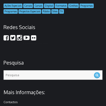
Ações Especiais
Canais
Canais
Digital
Formatos
Grelhas
Programas
Programas
Projectos Especiais
Rádio
Sites
TV
Redes Sociais
scores of students who wish to join learning
colleges and
top essay website
this is what students need to get
essay it time
Pesquisa
Mais Informações:
Contactos