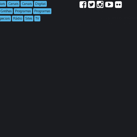
iais
Canais
Canais
Digital
scores 
Grelhas
Programas
Programas
students who wish to join lear
colleges and
top essay websit
peciais
Rádio
Sites
TV
what students need to get essay