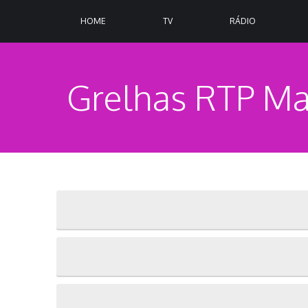
HOME
TV
RÁDIO
Grelhas RTP Ma