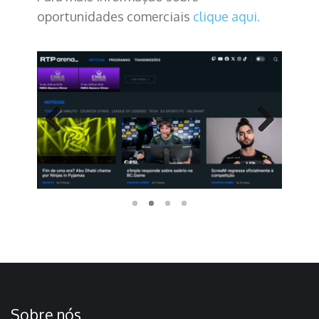
oportunidades comerciais
clique aqui.
Previo
Next
us
Sobre nós