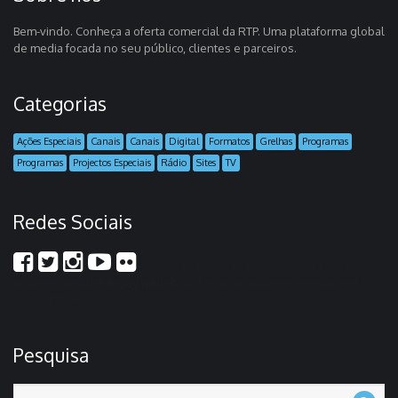
Bem-vindo. Conheça a oferta comercial da RTP. Uma plataforma global
de media focada no seu público, clientes e parceiros.
Categorias
Ações Especiais
Canais
Canais
Digital
Formatos
Grelhas
Programas
Programas
Projectos Especiais
Rádio
Sites
TV
Redes Sociais
scores of students who wish to join learning
colleges and
top essay website
this is what students need to get
essay it time
Pesquisa