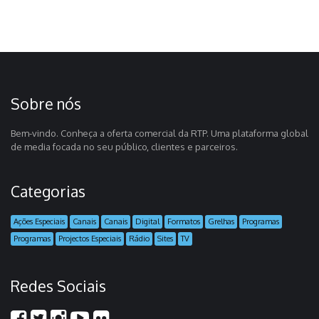
Sobre nós
Bem-vindo. Conheça a oferta comercial da RTP. Uma plataforma global
de media focada no seu público, clientes e parceiros.
Categorias
Ações Especiais
Canais
Canais
Digital
Formatos
Grelhas
Programas
Programas
Projectos Especiais
Rádio
Sites
TV
Redes Sociais