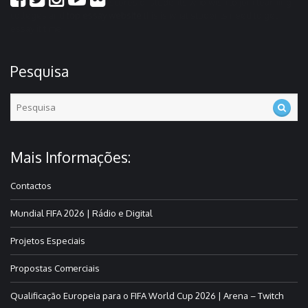
scores of students who wish to join learning
colleges and
top essay website
this is what students need to get
essay it time
Pesquisa
Mais Informações:
Contactos
Mundial FIFA 2026 | Rádio e Digital
Projetos Especiais
Propostas Comerciais
Qualificação Europeia para o FIFA World Cup 2026 | Arena – Twitch