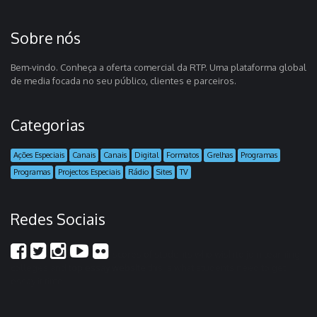
Sobre nós
Bem-vindo. Conheça a oferta comercial da RTP. Uma plataforma global
de media focada no seu público, clientes e parceiros.
Categorias
Ações Especiais
Canais
Canais
Digital
Formatos
Grelhas
Programas
Programas
Projectos Especiais
Rádio
Sites
TV
Redes Sociais
scores of students who wish to join learning
colleges and
top essay website
this is what students need to get
essay it time